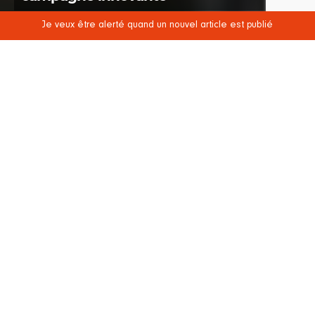
Je veux être alerté quand un nouvel article est publié
POSTED
4 MAI 2022
4 MINUTES DE LECTURE
ON
Les conseillers service client sont le maillon central
de la relation et de l’expérience client. Tous sont
animés des mêmes valeurs de service, d’écoute et
de bienveillance. Pour sélectionner les meilleurs
profils, CARGLASS® a mis en œuvre une solution de
recrutement relation client innovante. Explications.
Le centre de relation client CARGLASS® compte 280
collaborateurs. Chaque année, la direction du
leadership et de l’engagement embauche
également
70 à 80 chargés de relation client
en
CDD pour répondre à la hausse de son activité