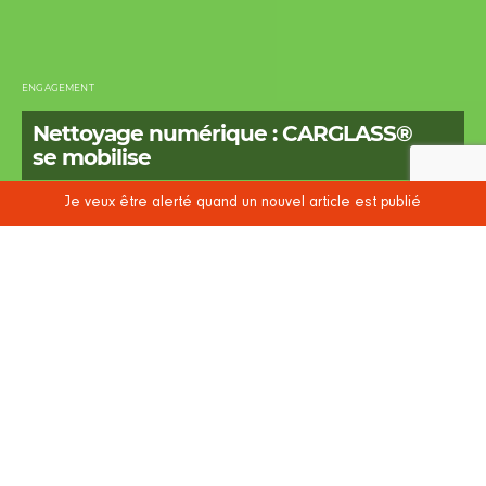
ENGAGEMENT
Nettoyage numérique : CARGLASS®
se mobilise
Je veux être alerté quand un nouvel article est publié
POSTED
12 MAI 2023
15 MAI 2023
3 MINUTES DE LECTURE
ON
Pour la deuxième année consécutive,
CARGLASS® sensibilise ses collaborateurs
à l’impact environnemental du
numérique. Du 15 au 26 mai 2023, à
l’occasion des E-Cleaning Weeks, un
évènement
made in CARGLASS®
, le défi
est lancé : faire le tri de ses mails pour
réduire l’occupation des espaces de