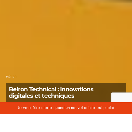
MÉTIER
Belron Technical : innovations
digitales et techniques
Je veux être alerté quand un nouvel article est publié
POSTED
20 JANVIER 2020
25 MARS 2022
2 MINUTES DE LECTURE
ON