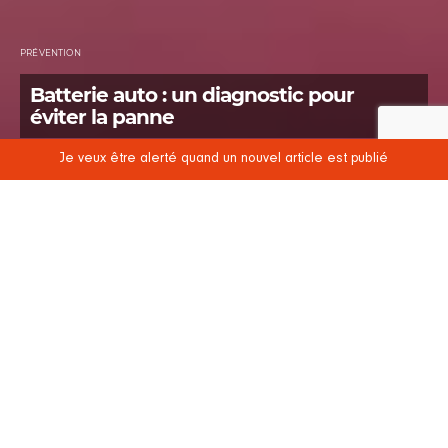
PRÉVENTION
Batterie auto : un diagnostic pour
éviter la panne
Je veux être alerté quand un nouvel article est publié
POSTED
6 AOÛT 2019
14 SEPTEMBRE 2023
2 MINUTES DE LECTURE
ON
Contrairement aux idées reçues les pannes de
batteries n’arrivent pas uniquement en hiver. Ce qui
fragilise les batteries et peu entrainer une panne
sont entre autres les températures extrêmes,
chaud/froid. A l’approche de l’été rimant souvent
avec départ en vacances il est donc important de
s’en préoccuper. Pour éviter la panne de batterie