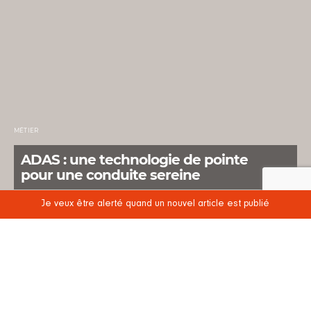
MÉTIER
ADAS : une technologie de pointe
pour une conduite sereine
Je veux être alerté quand un nouvel article est publié
POSTED
9 JUIN 2021
24 MARS 2022
1 MINUTES DE LECTURE
ON
Les ADAS, ça vous parle ? Ce nom ne vous dit
sûrement rien mais sous cet acronyme se cache un